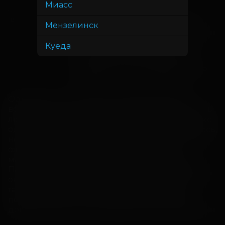
Борисова, Алина Тяжлова
Миасс
Виталия Корниенко, Александр
В ролях
Мензелинск
Яценко, Анастасия Талызина, Степан
Белозеров, Марк Эйдельштейн,
Куеда
Александр Петров, Виктория
Исакова, Рузиль Минекаев, Фёдор
Бондарчук, Алексей Заседко
Однажды к папе Карло попадает древний 
волшебный ключ, который помогает исполнить 
любое желание. Одинокий мастер хочет только 
одного – сына. Желание уже почти исполнилось, 
но даже в сказках не все всегда идет по плану – 
оживает полено, из которого появляется 
мальчик – умный, веселый и… деревянный. 
Папа Карло очень любит сына, но Буратино (так 
он его назвал) постепенно понимает, что он не 
такой, как все, и отправляется в длинное и 
полное приключений путешествие, чтобы 
доказать папе, что он хороший и настоящий сын.