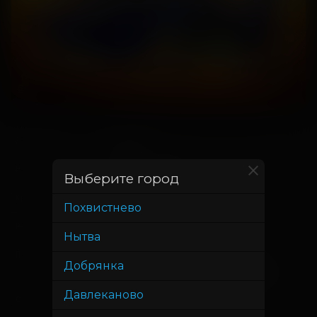
1 января
В прокате с
25 февраля
В прокате до
Выберите город
1 час 42 минуты
Хронометраж
Похвистнево
Игорь Волошин
Режиссер
Нытва
Михаил Врубель, Александр
Продюсер
Добрянка
Андрющенко, Фёдор Бондарчук
Давлеканово
Андрей Золотарев, Аксинья
Сценарист