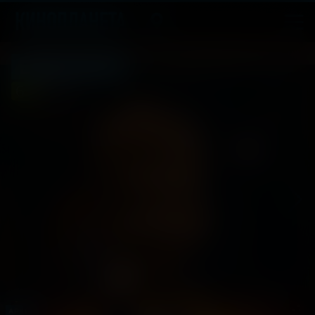
Буратино
6
2025, Россия
+
Семейный
АРХИВ