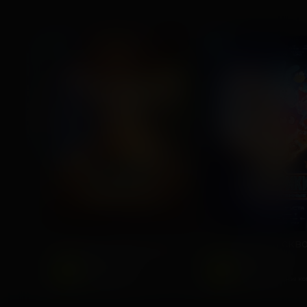
ПРЕМЬЕРА
ДЕТЯМ
ДЕТЯМ
Последний богатырь. Колобок
2026, Россия
2025, Россия
6
6
+
+
Комедия, Фэнтези,
Фантастика,
Приключения
Приключенческая к