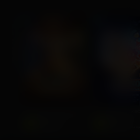
ПРЕМЬЕРА
ДЕТЯМ
ДЕТЯМ
Последний богатырь. Колобок
2026, Россия
2025, Россия
6
6
+
+
Комедия, Фэнтези,
Фантастика,
Приключения
Приключенческая к