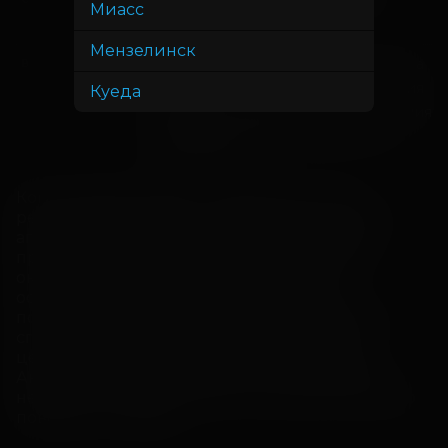
Антон Калинкин, Руслан Князев,
Миасс
Джаник Файзиев
Мензелинск
Дени, Мэни, Степан Девонин, Ольга
В ролях
Веникова, Руслан Князев, Виктория
Куеда
Разумейко, Артём Ткаченко, Евгения
Медведева, Дмитрий Хрусталев,
Александр Котт
Когда лабрадор Дени получает крупный 
рекламный контракт и переезжает к своему 
агенту Андрею, они с другом-котом Мэни, 
привыкшие всегда быть вместе, впервые 
оказываются в разлуке. Погружаясь в 
ослепительный мир шоу-бизнеса, Дени 
постепенно понимает, что никакой успех не 
способен заменить семью, а искренность 
ценнее любых контрактов. В это же время 
Андрей переживает кризис в отношениях с 
невестой, и именно Дени помогает ему заново 
поверить в любовь.