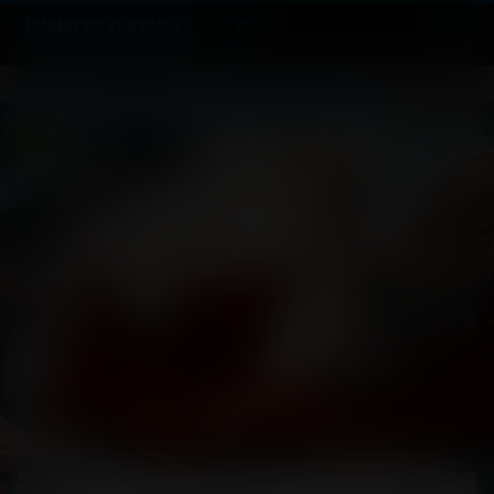
Дени и Мэни в кино!
6
2026, Россия
+
Комедия, Семейный
АРХИВ