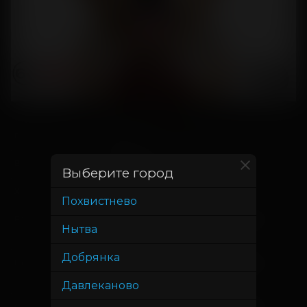
4 июня
В прокате с
1 июля
В прокате до
Выберите город
1 час 16 минут
Хронометраж
Похвистнево
Антон Калинкин, Руслан Князев,
Режиссер
Нытва
Джаник Файзиев
Добрянка
Антон Калинкин, Руслан Князев,
Продюсер
Джаник Файзиев
Давлеканово
Сценарист