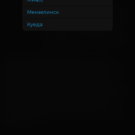
Максим Кудымов
Мензелинск
Милош Бикович, Павел Прилучный,
В ролях
Кристина Асмус, Иван Охлобыстин,
Куеда
Александр Самойленко, Мария
Миронова, Ольга Дибцева, Наталья
Рогожкина, Сергей Соцердотский,
Кирилл Нагиев
Супруги Лена и Борис Вяземские готовы 
продать семейную компанию, развестись и 
скорее забыть друг друга. Только вот у их детей 
совсем другие планы: Милана и Елисей 
обращаются к Грише и его команде, чтобы 
спасти семью. Теперь перевоспитание мажоров 
выходит на новый уровень! Герои попадают в 
эпоху Петра I: морские приключения и 
опасности заставят их переосмыслить свое 
собственное прошлое и осознать — нет ничего 
важнее семьи.