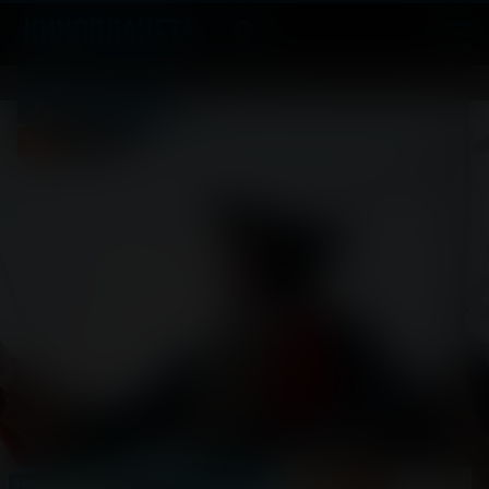
Холоп 3
16
2026, Россия
+
Комедия
АРХИВ