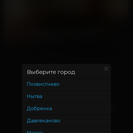
11 июня
В прокате с
5 августа
Выберите город
В прокате до
2 часа 6 минут
Хронометраж
Похвистнево
Клим Шипенко
Режиссер
Нытва
Эдуард Илоян, Денис Жалинский,
Продюсер
Добрянка
Виталий Шляппо
Давлеканово
Савва Минаев, Клим Шипенко,
Сценарист
Миасс