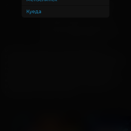
Азарелль Сенлис Ляфёй, Татьяна
В ролях
Куеда
Догилева, Михаил Тройник,
Константин Плотников, Ольга
Лапшина, Мария Смольникова,
Фрол Фролов, Дана Абызова, Яна
Волчек, Елизавета Руфина
Машка все свои 11 лет жизни прожила со с 
отцом-космонавтом на космодроме. Она умеет 
управлять самолетом, лодкой и отвечать за себя, 
но не знает как живут ее сверстники. Чтобы 
обрести товарищей и привыкнуть к земной 
жизни, девочка отправляется в обычную школу 
в Петербурге, где и начинается череда её 
невероятных приключений.
ДЕТЯМ
ДЕТЯМ