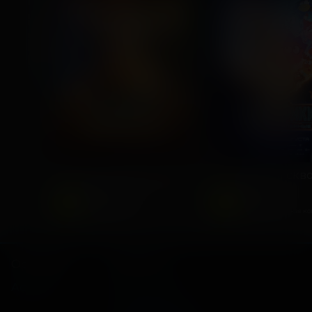
ПРЕМЬЕРА
Последний богатырь. Колобок
2026, Россия
2025, Россия
6
6
+
+
Комедия, Фэнтези,
Фантастика,
Приключения
Приключенческая к
Основное
Зрителям
Афиша
Мои билеты
Оплата картой