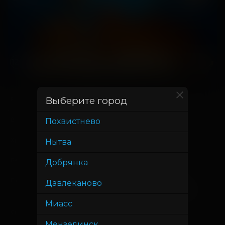
Выберите город
4 июня
В прокате с
17 июня
В прокате до
Похвистнево
1 час 44 минуты
Хронометраж
Нытва
Никита Владимиров
Режиссер
Добрянка
Никита Владимиров, Николай
Продюсер
Давлеканово
Костомаров, Николай Артемьев
Миасс
Никита Владимиров
Сценарист
Мензелинск