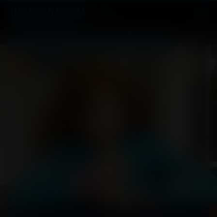
Космическая Машка
12
2026, Россия
+
Комедия, Семейный
АРХИВ