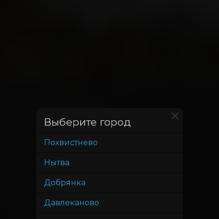
Выберите город
Похвистнево
Нытва
Добрянка
Давлеканово