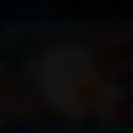
Шевели перьями!
6
2025, Польша
+
Мультфильм, Приключения, Семейный
АРХИВ