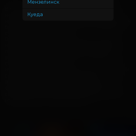
Мензелинск
В мире, где птицы давно разучились летать и 
Куеда
используют крылья только для гаджетов, 
молодой орленок Игги чувствует, что создан для 
большего. Его тянет в небо, хотя окружающие 
считают это невозможным.

Все меняется, когда он знакомится с Евой и 
находит следы забытого прошлого, в котором 
полет был нормой. Вместе они пытаются 
вернуть утраченное, несмотря на насмешки и 
страх перед неизвестным.

Но чем ближе Игги подходит к своей мечте, тем 
сильнее начинает вмешиваться его 
воображаемый друг Феликс. Граница между 
фантазией и реальностью постепенно 
стирается, и Игги приходится решать, за что он 
готов бороться и кем хочет стать.
ДЕТЯМ
ДЕТЯМ