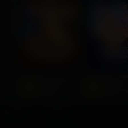
ПРЕМЬЕРА
Последний богатырь. Колобок
2026, Россия
2025, Россия
6
6
+
+
Комедия, Фэнтези,
Фантастика,
Приключения
Приключенческая к
Основное
Зрителям
Афиша
Мои билеты