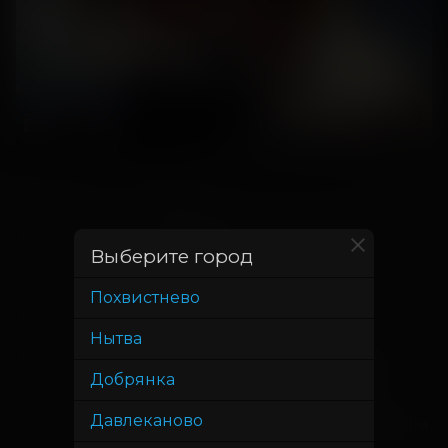
14 мая
В прокате с
3 июня
В прокате до
Выберите город
1 час 32 минуты
Хронометраж
Похвистнево
Илья Лебедев
Режиссер
Нытва
Александр Ермолин, Дмитрий
Продюсер
Добрянка
Шепелев, Максим Рогальский
Давлеканово
Илья Лебедев, Игорь Рыбин, Никита
Сценарист