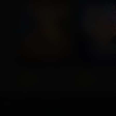
ПРЕМЬЕРА
Последний богатырь. Колобок
2026, Россия
2025, Россия
6
6
+
+
Комедия, Фэнтези,
Фантастика,
Приключения
Приключенческая к
Основное
Зрителям
Афиша
Мои билеты