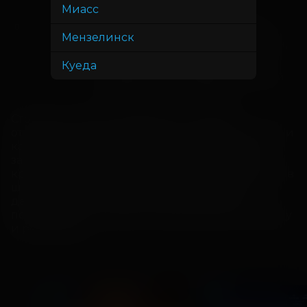
Ватулин-Тарасенко
Миасс
Ольга Лерман, Виктор Хориняк,
В ролях
Мензелинск
Тимофей Кочнев, Максим Карушев,
Александра Тихонова, Антон
Куеда
Риваль, Григорий Дудник, Андрей
Харыбин, Алана Чочиева
Строгая учительница физики пытается 
отговорить сына–подростка от ухода из школы и 
карьеры профессионального скейтера. Она 
заключает с ним пари, что если выступит на 
крупных скейт–соревнованиях, то он останется в 
школе. Под руководством своего ученика-
двоечника она учится кататься, даже не 
подозревая, что ставит под угрозу свою карьеру 
и репутацию.
ДЕТЯМ
ДЕТЯМ