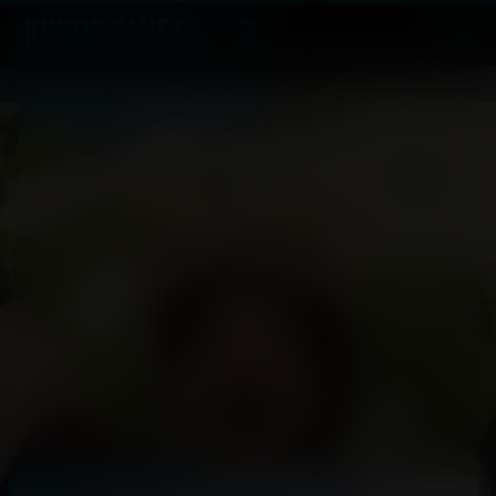
Своя в доску
6
2026, Россия
+
Комедия
АРХИВ