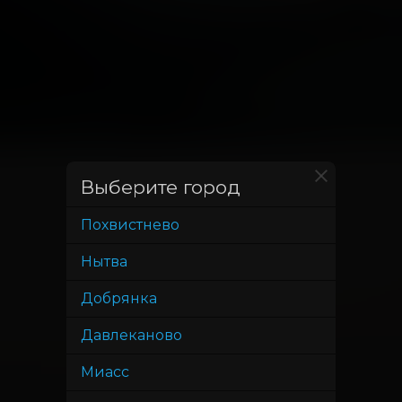
Выберите город
Похвистнево
Нытва
Добрянка
Давлеканово
Миасс