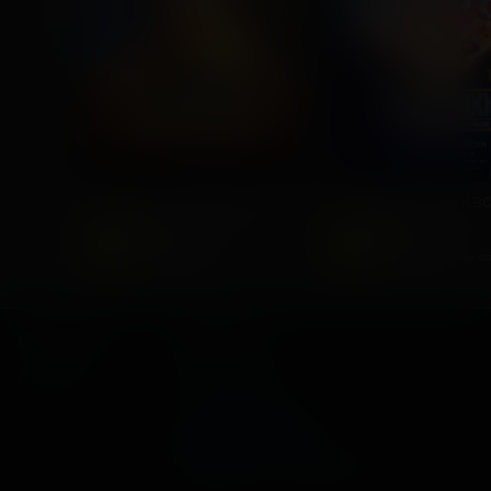
Последний богатырь. Колобок
2026, Россия
2025, Россия
6
6
+
+
Комедия, Фэнтези,
Фантастика,
Приключения
Приключенческая к
Основное
Зрителям
Афиша
Мои билеты
Оплата картой
Возврат билетов
Правила и соглашения