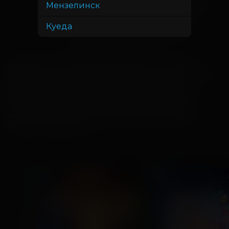
Мензелинск
Дарио Коутс, Фил Корнуэлл, Уэльс
В ролях
Хамонд, Уильям Хоуп, Джо
Куеда
Джеймисон, Стюарт Миллиган,
Джессика Предди
Бродячая жизнь кота Скотти рушится при 
появлении домашней кошки по имени Тень. Их 
совместное путешествие оборачивается 
большим приключением, но когда Скотти 
получает шанс вернуть желанную свободу, 
выбор между ней и дружбой оказывается 
совсем непростым.
ПРЕМЬЕРА
ДЕТЯМ
ДЕТЯМ