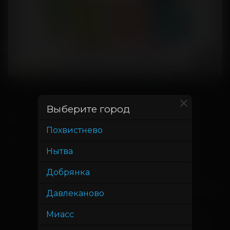
21 мая
В прокате с
Выберите город
3 июня
В прокате до
Похвистнево
1 час 20 минут
Хронометраж
Нытва
Мохаммад Пирзади
Режиссер
Добрянка
Реза Азадманеш, Хамидреза Гушани,
Продюсер
Давлеканово
Али Нури Оскуи
Миасс
Мохаммад Пирзади, Али Валипури
Сценарист