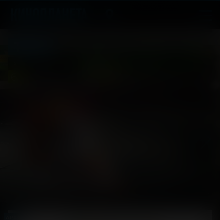
Тень
«Котоистория»
6
2026, Германия
+
Мультфильм, Приключения, Семейный
АРХИВ