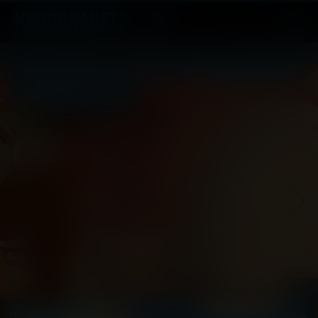
Три богатыря. Ни дня без
подвига 2
6
2025, Россия
+
Мультфильм, Приключения, Фэнтези
АРХИВ