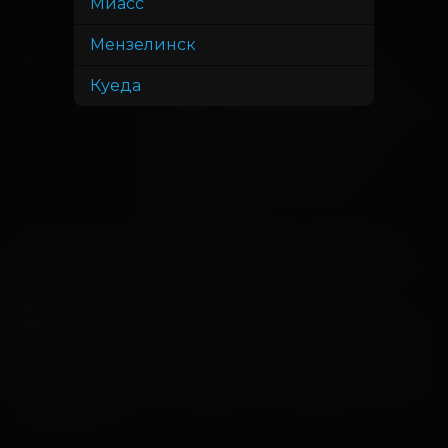
Ворожейкин, Константин
Миасс
Феоктистов
Мензелинск
Сергей Маковецкий, Дмитрий
В ролях
Куеда
Высоцкий, Дмитрий Быковский-
Ромашов, Анатолий Петров, Михаил
Черняк, Максим Сергеев, Илья
Божко, Александр Боярский,
Константин Бронзит, Яков
Культиасов
Три богатыря – на то и богатыри, что каждый 
день готовы к новым сказочным подвигам. Всё 
по силам могучей троице – встретить 
заморского царя по высшему разряду, 
разоблачить мошенников-самозванцев, вернуть 
коню Юлию его способность разговаривать, а 
князя превратить обратно из комара в человека. 
И сделать это, как всегда, весело, дружно, да со 
смекалкой.